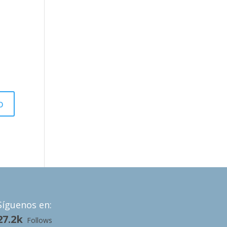
Síguenos en:
27.2k
Follows