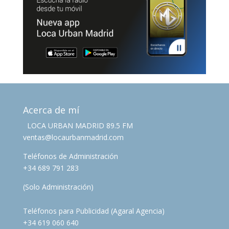
Acerca de mí
LOCA URBAN MADRID 89.5 FM
ventas@locaurbanmadrid.com
Teléfonos de Administración
+34 689 791 283
(Solo Administración)
Teléfonos para Publicidad (Agaral Agencia)
+34 619 060 640