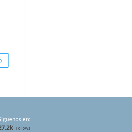
Síguenos en:
27.2k
Follows