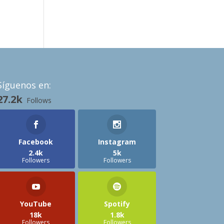
Síguenos en:
27.2k
Follows
Facebook
Instagram
2.4k
5k
Followers
Followers
YouTube
Spotify
18k
1.8k
Followers
Followers