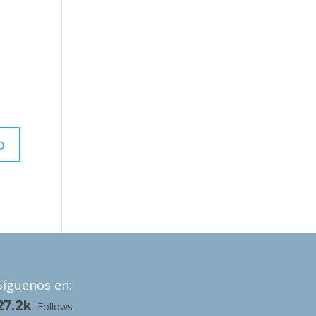
Síguenos en:
27.2k
Follows