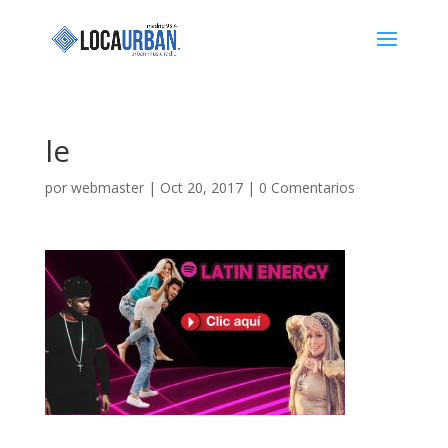
le
por
webmaster
|
Oct 20, 2017
|
0 Comentarios