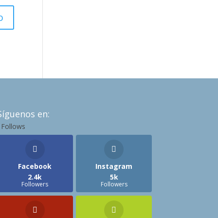
Síguenos en:
Follows
Facebook
Instagram
2.4k
5k
Followers
Followers