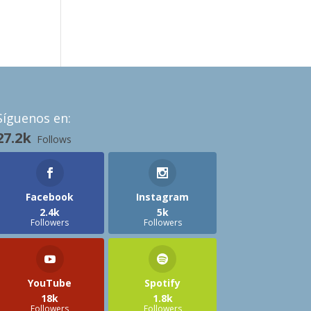
Síguenos en:
27.2k
Follows
Facebook
Instagram
2.4k
5k
Followers
Followers
YouTube
Spotify
18k
1.8k
Followers
Followers