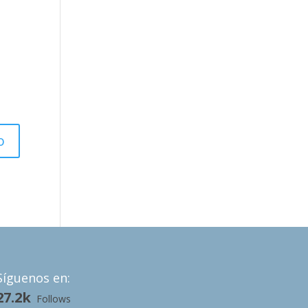
Síguenos en:
27.2k
Follows