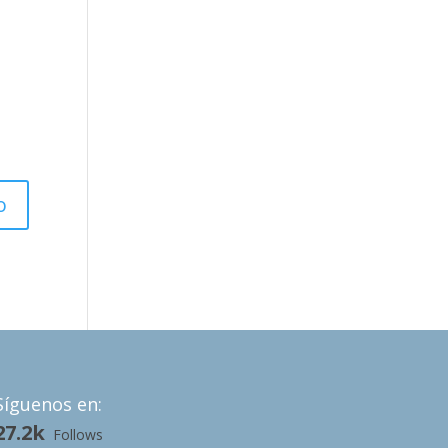
Síguenos en:
27.2k
Follows