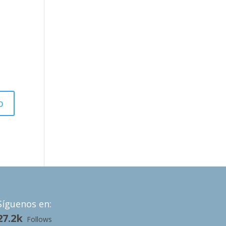
Síguenos en:
27.2k
Follows