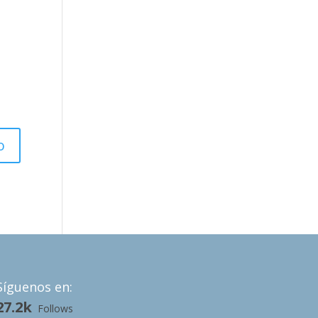
Síguenos en:
27.2k
Follows