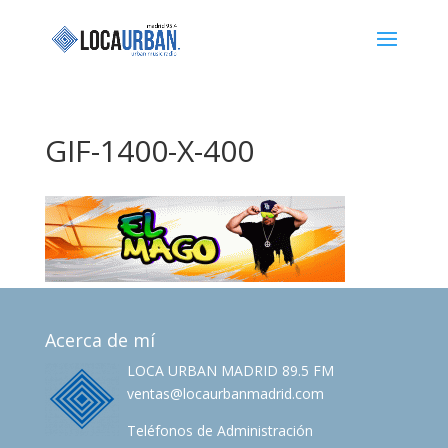
GIF-1400-X-400
Acerca de mí
LOCA URBAN MADRID 89.5 FM
ventas@locaurbanmadrid.com
Teléfonos de Administración