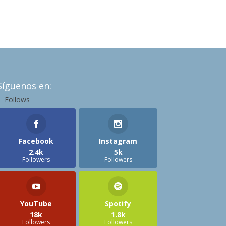
Síguenos en:
Follows
Facebook
Instagram
2.4k
5k
Followers
Followers
YouTube
Spotify
18k
1.8k
Followers
Followers